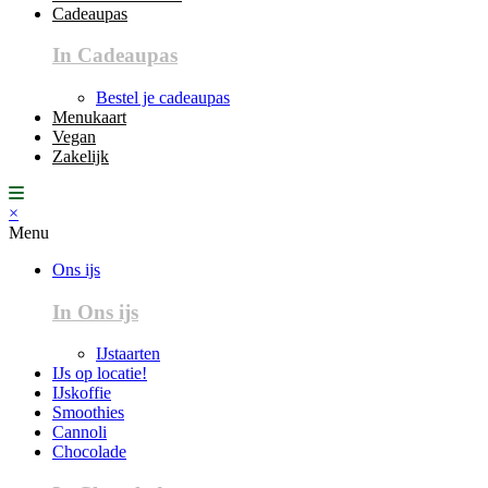
Cadeaupas
In Cadeaupas
Bestel je cadeaupas
Menukaart
Vegan
Zakelijk
×
Menu
Ons ijs
In Ons ijs
IJstaarten
IJs op locatie!
IJskoffie
Smoothies
Cannoli
Chocolade