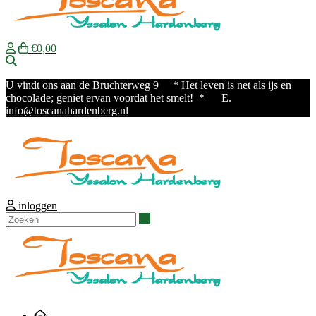
€0,00
Zoeken
U vindt ons aan de Bruchterweg 9
* Het leven is net als ijs en
chocolade; geniet ervan voordat het smelt! * E.
info@toscanahardenberg.nl
inloggen
Zoeken