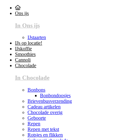
Ons ijs
In Ons ijs
IJstaarten
IJs op locatie!
IJskoffie
Smoothies
Cannoli
Chocolade
In Chocolade
Bonbons
Bonbondoosjes
Brievenbusverzending
Cadeau artikelen
Chocolade overig
Geboorte
Repen
Repen met tekst
Rotsjes en flikken