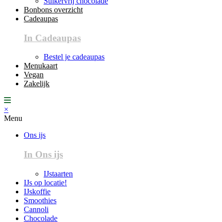
Suikervrij chocolade
Bonbons overzicht
Cadeaupas
In Cadeaupas
Bestel je cadeaupas
Menukaart
Vegan
Zakelijk
×
Menu
Ons ijs
In Ons ijs
IJstaarten
IJs op locatie!
IJskoffie
Smoothies
Cannoli
Chocolade