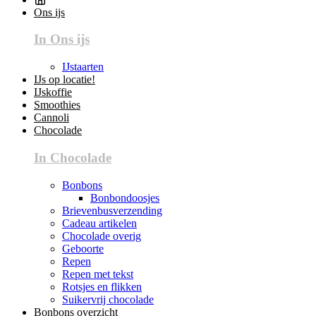
Ons ijs
In Ons ijs
IJstaarten
IJs op locatie!
IJskoffie
Smoothies
Cannoli
Chocolade
In Chocolade
Bonbons
Bonbondoosjes
Brievenbusverzending
Cadeau artikelen
Chocolade overig
Geboorte
Repen
Repen met tekst
Rotsjes en flikken
Suikervrij chocolade
Bonbons overzicht