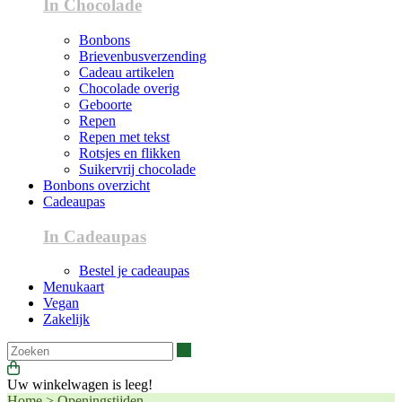
In Chocolade
Bonbons
Brievenbusverzending
Cadeau artikelen
Chocolade overig
Geboorte
Repen
Repen met tekst
Rotsjes en flikken
Suikervrij chocolade
Bonbons overzicht
Cadeaupas
In Cadeaupas
Bestel je cadeaupas
Menukaart
Vegan
Zakelijk
Zoeken
Uw winkelwagen is leeg!
Home
>
Openingstijden