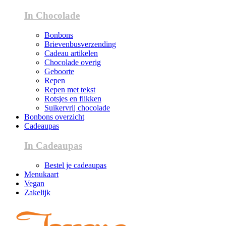
In Chocolade
Bonbons
Brievenbusverzending
Cadeau artikelen
Chocolade overig
Geboorte
Repen
Repen met tekst
Rotsjes en flikken
Suikervrij chocolade
Bonbons overzicht
Cadeaupas
In Cadeaupas
Bestel je cadeaupas
Menukaart
Vegan
Zakelijk