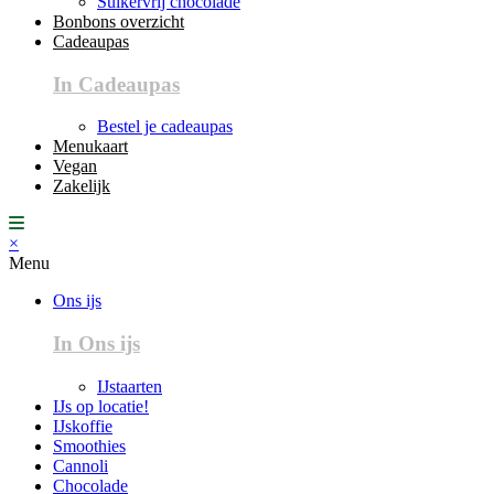
Suikervrij chocolade
Bonbons overzicht
Cadeaupas
In Cadeaupas
Bestel je cadeaupas
Menukaart
Vegan
Zakelijk
×
Menu
Ons ijs
In Ons ijs
IJstaarten
IJs op locatie!
IJskoffie
Smoothies
Cannoli
Chocolade