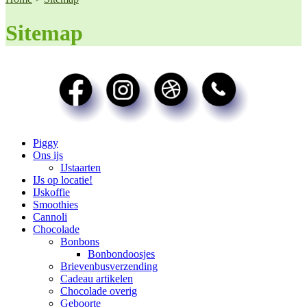
Sitemap
Piggy
Ons ijs
IJstaarten
IJs op locatie!
IJskoffie
Smoothies
Cannoli
Chocolade
Bonbons
Bonbondoosjes
Brievenbusverzending
Cadeau artikelen
Chocolade overig
Geboorte