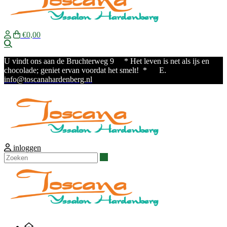
€0,00
Zoeken
U vindt ons aan de Bruchterweg 9
* Het leven is net als ijs en
chocolade; geniet ervan voordat het smelt! * E.
info@toscanahardenberg.nl
inloggen
Zoeken