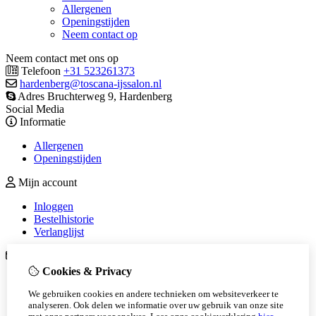
Allergenen
Openingstijden
Neem contact op
Neem contact met ons op
Telefoon
+31 523261373
hardenberg@toscana-ijssalon.nl
Adres Bruchterweg 9, Hardenberg
Social Media
Informatie
Allergenen
Openingstijden
Mijn account
Inloggen
Bestelhistorie
Verlanglijst
Klantenservice
Cookies & Privacy
Contact
Sitemap
We gebruiken cookies en andere technieken om websiteverkeer te
Join the team!
analyseren. Ook delen we informatie over uw gebruik van onze site