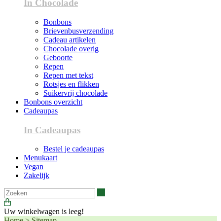
In Chocolade
Bonbons
Brievenbusverzending
Cadeau artikelen
Chocolade overig
Geboorte
Repen
Repen met tekst
Rotsjes en flikken
Suikervrij chocolade
Bonbons overzicht
Cadeaupas
In Cadeaupas
Bestel je cadeaupas
Menukaart
Vegan
Zakelijk
Zoeken
Uw winkelwagen is leeg!
Home
>
Sitemap