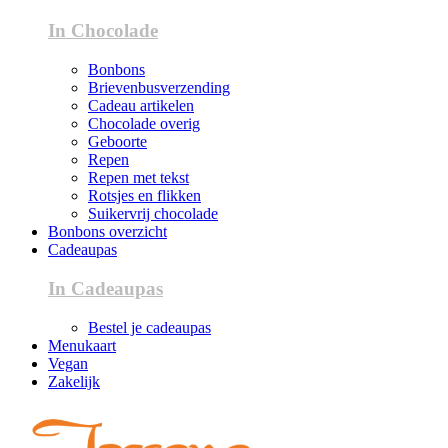
In Chocolade
Bonbons
Brievenbusverzending
Cadeau artikelen
Chocolade overig
Geboorte
Repen
Repen met tekst
Rotsjes en flikken
Suikervrij chocolade
Bonbons overzicht
Cadeaupas
In Cadeaupas
Bestel je cadeaupas
Menukaart
Vegan
Zakelijk