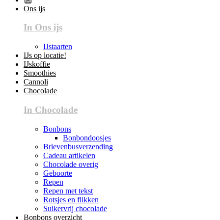
Ons ijs
In Ons ijs
IJstaarten
IJs op locatie!
IJskoffie
Smoothies
Cannoli
Chocolade
In Chocolade
Bonbons
Bonbondoosjes
Brievenbusverzending
Cadeau artikelen
Chocolade overig
Geboorte
Repen
Repen met tekst
Rotsjes en flikken
Suikervrij chocolade
Bonbons overzicht