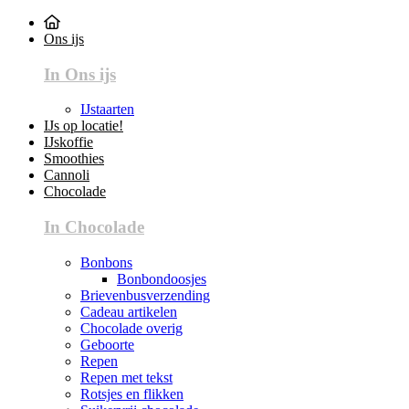
Ons ijs
In Ons ijs
IJstaarten
IJs op locatie!
IJskoffie
Smoothies
Cannoli
Chocolade
In Chocolade
Bonbons
Bonbondoosjes
Brievenbusverzending
Cadeau artikelen
Chocolade overig
Geboorte
Repen
Repen met tekst
Rotsjes en flikken