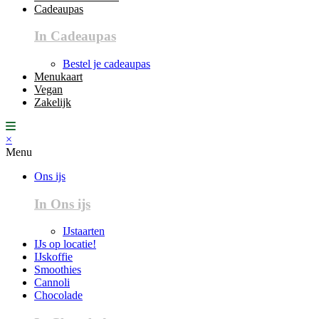
Cadeaupas
In Cadeaupas
Bestel je cadeaupas
Menukaart
Vegan
Zakelijk
×
Menu
Ons ijs
In Ons ijs
IJstaarten
IJs op locatie!
IJskoffie
Smoothies
Cannoli
Chocolade