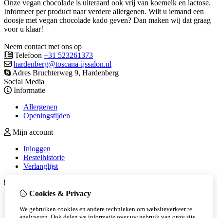
Onze vegan chocolade is uiteraard ook vrij van koemelk en lactose.
Informeer per product naar verdere allergenen. Wilt u iemand een
doosje met vegan chocolade kado geven? Dan maken wij dat graag
voor u klaar!
Neem contact met ons op
Telefoon
+31 523261373
hardenberg@toscana-ijssalon.nl
Adres Bruchterweg 9, Hardenberg
Social Media
Informatie
Allergenen
Openingstijden
Mijn account
Inloggen
Bestelhistorie
Verlanglijst
Klantenservice
Cookies & Privacy
Contact
Sitemap
We gebruiken cookies en andere technieken om websiteverkeer te
Join the team!
analyseren. Ook delen we informatie over uw gebruik van onze site