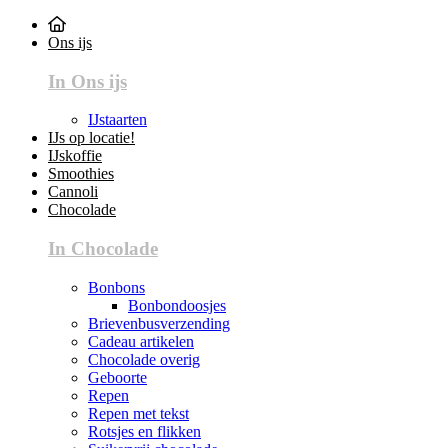
Ons ijs
In Ons ijs
IJstaarten
IJs op locatie!
IJskoffie
Smoothies
Cannoli
Chocolade
In Chocolade
Bonbons
Bonbondoosjes
Brievenbusverzending
Cadeau artikelen
Chocolade overig
Geboorte
Repen
Repen met tekst
Rotsjes en flikken