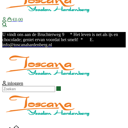
€0,00
Zoeken
U vindt ons aan de Bruchterweg 9
* Het leven is net als ijs en
chocolade; geniet ervan voordat het smelt! * E.
info@toscanahardenberg.nl
inloggen
Zoeken