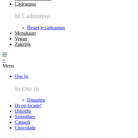
Cadeaupas
In Cadeaupas
Bestel je cadeaupas
Menukaart
Vegan
Zakelijk
×
Menu
Ons ijs
In Ons ijs
IJstaarten
IJs op locatie!
IJskoffie
Smoothies
Cannoli
Chocolade