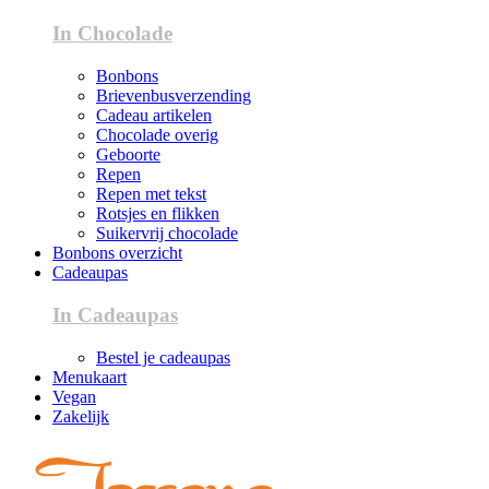
In Chocolade
Bonbons
Brievenbusverzending
Cadeau artikelen
Chocolade overig
Geboorte
Repen
Repen met tekst
Rotsjes en flikken
Suikervrij chocolade
Bonbons overzicht
Cadeaupas
In Cadeaupas
Bestel je cadeaupas
Menukaart
Vegan
Zakelijk