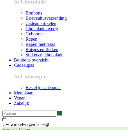
In Chocolade
Bonbons
Brievenbusverzending
Cadeau artikelen
Chocolade overig
Geboorte
Repen
Repen met tekst
Rotsjes en flikken
Suikervrij chocolade
Bonbons overzicht
Cadeaupas
In Cadeaupas
Bestel je cadeaupas
Menukaart
Vegan
Zakelijk
Zoeken
Uw winkelwagen is leeg!
Home
>
Vegan