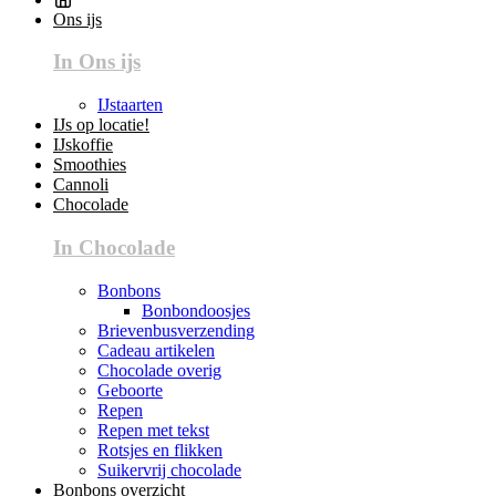
Ons ijs
In Ons ijs
IJstaarten
IJs op locatie!
IJskoffie
Smoothies
Cannoli
Chocolade
In Chocolade
Bonbons
Bonbondoosjes
Brievenbusverzending
Cadeau artikelen
Chocolade overig
Geboorte
Repen
Repen met tekst
Rotsjes en flikken
Suikervrij chocolade
Bonbons overzicht