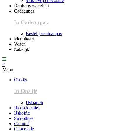
Suikervrij chocolade
Bonbons overzicht
Cadeaupas
In Cadeaupas
Bestel je cadeaupas
Menukaart
Vegan
Zakelijk
×
Menu
Ons ijs
In Ons ijs
IJstaarten
IJs op locatie!
IJskoffie
Smoothies
Cannoli
Chocolade