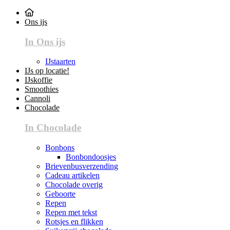
Ons ijs
In Ons ijs
IJstaarten
IJs op locatie!
IJskoffie
Smoothies
Cannoli
Chocolade
In Chocolade
Bonbons
Bonbondoosjes
Brievenbusverzending
Cadeau artikelen
Chocolade overig
Geboorte
Repen
Repen met tekst
Rotsjes en flikken