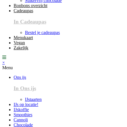
Suikervrij chocolade
Bonbons overzicht
Cadeaupas
In Cadeaupas
Bestel je cadeaupas
Menukaart
Vegan
Zakelijk
×
Menu
Ons ijs
In Ons ijs
IJstaarten
IJs op locatie!
IJskoffie
Smoothies
Cannoli
Chocolade