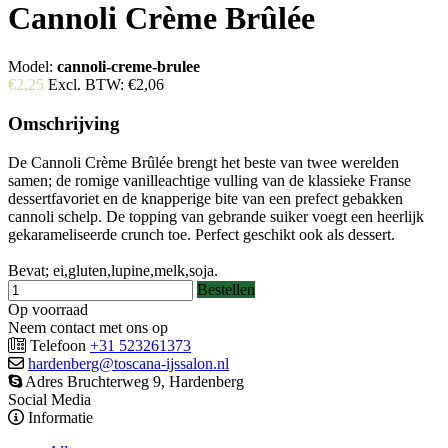
Cannoli Crème Brûlée
Model:
cannoli-creme-brulee
€2,25
Excl. BTW:
€2,06
Omschrijving
De Cannoli Crème Brûlée brengt het beste van twee werelden
samen; de romige vanilleachtige vulling van de klassieke Franse
dessertfavoriet en de knapperige bite van een prefect gebakken
cannoli schelp. De topping van gebrande suiker voegt een heerlijk
gekarameliseerde crunch toe. Perfect geschikt ook als dessert.
Bevat; ei,gluten,lupine,melk,soja.
Bestellen
Op voorraad
Neem contact met ons op
Telefoon
+31 523261373
hardenberg@toscana-ijssalon.nl
Adres Bruchterweg 9, Hardenberg
Social Media
Informatie