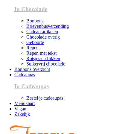
In Chocolade
Bonbons
Brievenbusverzending
Cadeau artikelen
Chocolade overig
Geboorte
Repen
Repen met tekst
Rotsjes en flikken
Suikervrij chocolade
Bonbons overzicht
Cadeaupas
In Cadeaupas
Bestel je cadeaupas
Menukaart
Vegan
Zakelijk