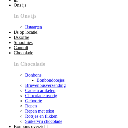
Ons ijs
In Ons ijs
IJstaarten
IJs op locatie!
IJskoffie
Smoothies
Cannoli
Chocolade
In Chocolade
Bonbons
Bonbondoosjes
Brievenbusverzending
Cadeau artikelen
Chocolade overig
Geboorte
Repen
Repen met tekst
Rotsjes en flikken
Suikervrij chocolade
Bonbons overzicht