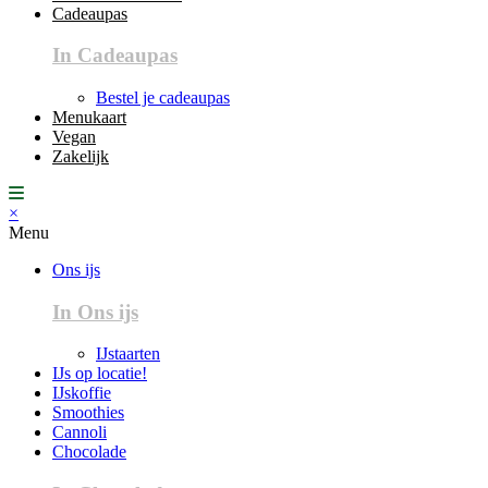
Cadeaupas
In Cadeaupas
Bestel je cadeaupas
Menukaart
Vegan
Zakelijk
×
Menu
Ons ijs
In Ons ijs
IJstaarten
IJs op locatie!
IJskoffie
Smoothies
Cannoli
Chocolade