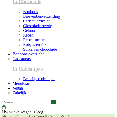
In Chocolade
Bonbons
Brievenbusverzending
Cadeau artikelen
Chocolade overig
Geboorte
Repen
Repen met tekst
Rotsjes en flikken
Suikervrij chocolade
Bonbons overzicht
Cadeaupas
In Cadeaupas
Bestel je cadeaupas
Menukaart
Vegan
Zakelijk
Zoeken
Uw winkelwagen is leeg!
Home
>
Cannoli
>
Cannoli Crème Brûlée