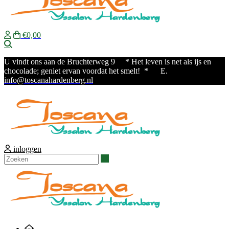
€0,00
Zoeken
U vindt ons aan de Bruchterweg 9
* Het leven is net als ijs en
chocolade; geniet ervan voordat het smelt! * E.
info@toscanahardenberg.nl
inloggen
Zoeken