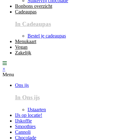
Suikervrij chocolade
Bonbons overzicht
Cadeaupas
In Cadeaupas
Bestel je cadeaupas
Menukaart
Vegan
Zakelijk
×
Menu
Ons ijs
In Ons ijs
IJstaarten
IJs op locatie!
IJskoffie
Smoothies
Cannoli
Chocolade