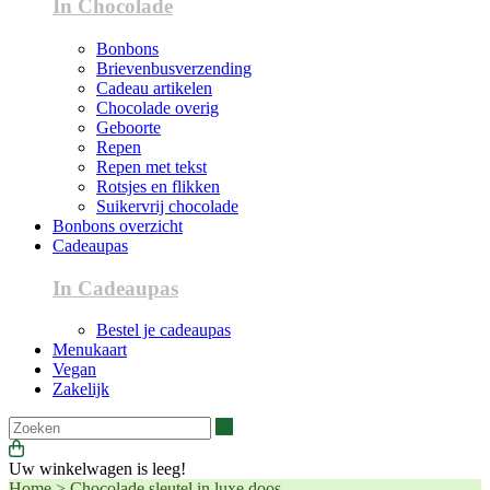
In Chocolade
Bonbons
Brievenbusverzending
Cadeau artikelen
Chocolade overig
Geboorte
Repen
Repen met tekst
Rotsjes en flikken
Suikervrij chocolade
Bonbons overzicht
Cadeaupas
In Cadeaupas
Bestel je cadeaupas
Menukaart
Vegan
Zakelijk
Zoeken
Uw winkelwagen is leeg!
Home
>
Chocolade sleutel in luxe doos