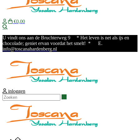
€0,00
Zoeken
U vindt ons aan de Bruchterweg 9
* Het leven is net als ijs en
chocolade; geniet ervan voordat het smelt! * E.
info@toscanahardenberg.nl
inloggen
Zoeken