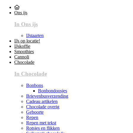
Ons ijs
In Ons ijs
IJstaarten
IJs op locatie!
IJskoffie
Smoothies
Cannoli
Chocolade
In Chocolade
Bonbons
Bonbondoosjes
Brievenbusverzending
Cadeau artikelen
Chocolade overig
Geboorte
Repen
Repen met tekst
Rotsjes en flikken