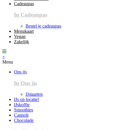
Cadeaupas
In Cadeaupas
Bestel je cadeaupas
Menukaart
Vegan
Zakelijk
×
Menu
Ons ijs
In Ons ijs
IJstaarten
IJs op locatie!
IJskoffie
Smoothies
Cannoli
Chocolade