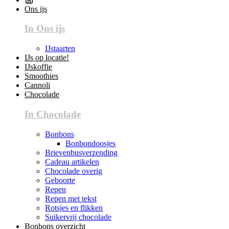
Ons ijs
In Ons ijs
IJstaarten
IJs op locatie!
IJskoffie
Smoothies
Cannoli
Chocolade
In Chocolade
Bonbons
Bonbondoosjes
Brievenbusverzending
Cadeau artikelen
Chocolade overig
Geboorte
Repen
Repen met tekst
Rotsjes en flikken
Suikervrij chocolade
Bonbons overzicht