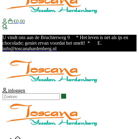
€0,00
Zoeken
U vindt ons aan de Bruchterweg 9
* Het leven is net als ijs en
chocolade; geniet ervan voordat het smelt! * E.
info@toscanahardenberg.nl
inloggen
Zoeken