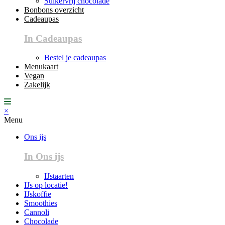
Suikervrij chocolade
Bonbons overzicht
Cadeaupas
In Cadeaupas
Bestel je cadeaupas
Menukaart
Vegan
Zakelijk
×
Menu
Ons ijs
In Ons ijs
IJstaarten
IJs op locatie!
IJskoffie
Smoothies
Cannoli
Chocolade