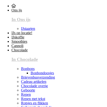
Ons ijs
In Ons ijs
IJstaarten
IJs op locatie!
IJskoffie
Smoothies
Cannoli
Chocolade
In Chocolade
Bonbons
Bonbondoosjes
Brievenbusverzending
Cadeau artikelen
Chocolade overig
Geboorte
Repen
Repen met tekst
Rotsjes en flikken