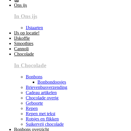
Ons ijs
In Ons ijs
IJstaarten
IJs op locatie!
IJskoffie
Smoothies
Cannoli
Chocolade
In Chocolade
Bonbons
Bonbondoosjes
Brievenbusverzending
Cadeau artikelen
Chocolade overig
Geboorte
Repen
Repen met tekst
Rotsjes en flikken
Suikervrij chocolade
Bonbons overzicht