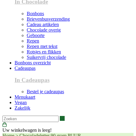
In Chocolade
Bonbons
Brievenbusverzending
Cadeau artikelen
Chocolade overig
Geboorte
Repen
Repen met tekst
Rotsjes en flikken
Suikervrij chocolade
Bonbons overzicht
Cadeaupas
In Cadeaupas
Bestel je cadeaupas
Menukaart
Vegan
Zakelijk
Zoeken
Uw winkelwagen is leeg!
Home
>
Chocoladeletter 90 gram PUUR