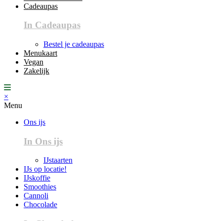
Cadeaupas
In Cadeaupas
Bestel je cadeaupas
Menukaart
Vegan
Zakelijk
×
Menu
Ons ijs
In Ons ijs
IJstaarten
IJs op locatie!
IJskoffie
Smoothies
Cannoli
Chocolade