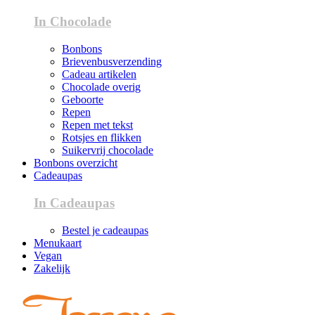
In Chocolade
Bonbons
Brievenbusverzending
Cadeau artikelen
Chocolade overig
Geboorte
Repen
Repen met tekst
Rotsjes en flikken
Suikervrij chocolade
Bonbons overzicht
Cadeaupas
In Cadeaupas
Bestel je cadeaupas
Menukaart
Vegan
Zakelijk