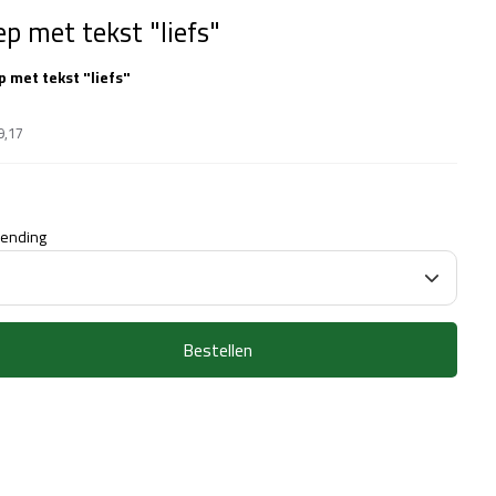
p met tekst "liefs"
 met tekst "liefs"
9,17
zending
Bestellen