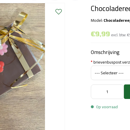
Chocoladeree
Model:
Chocoladereep
€9,99
excl. btw:
€
Omschrijving
*
brievenbuspost ver
Op voorraad