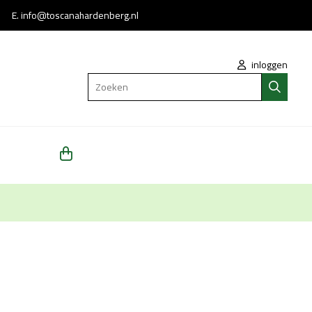
 * E.
info@toscanahardenberg.nl
inloggen
Zoeken