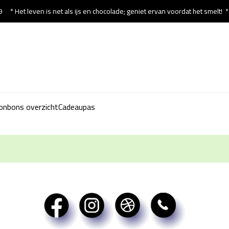
9
* Het leven is net als ijs en chocolade; geniet ervan voordat het smelt!
onbons overzicht
Cadeaupas