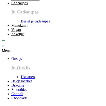
Cadeaupas
In Cadeaupas
Bestel je cadeaupas
Menukaart
Vegan
Zakelijk
×
Menu
Ons ijs
In Ons ijs
IJstaarten
IJs op locatie!
IJskoffie
Smoothies
Cannoli
Chocolade