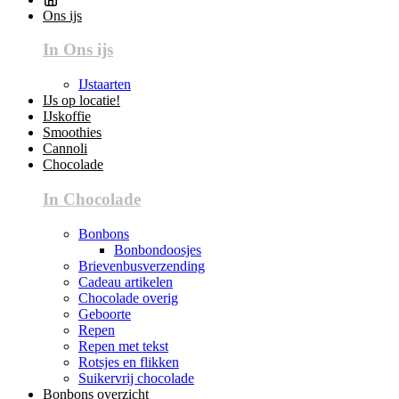
Ons ijs
In Ons ijs
IJstaarten
IJs op locatie!
IJskoffie
Smoothies
Cannoli
Chocolade
In Chocolade
Bonbons
Bonbondoosjes
Brievenbusverzending
Cadeau artikelen
Chocolade overig
Geboorte
Repen
Repen met tekst
Rotsjes en flikken
Suikervrij chocolade
Bonbons overzicht