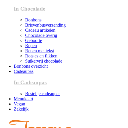
In Chocolade
Bonbons
Brievenbusverzending
Cadeau artikelen
Chocolade overig
Geboorte
Repen
Repen met tekst
Rotsjes en flikken
Suikervrij chocolade
Bonbons overzicht
Cadeaupas
In Cadeaupas
Bestel je cadeaupas
Menukaart
Vegan
Zakelijk