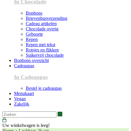
In Chocolade
Bonbons
Brievenbusverzending
Cadeau artikelen
Chocolade overig
Geboorte
Repen
Repen met tekst
Rotsjes en flikken
Suikervrij chocolade
Bonbons overzicht
Cadeaupas
In Cadeaupas
Bestel je cadeaupas
Menukaart
Vegan
Zakelijk
Zoeken
Uw winkelwagen is leeg!
Home
>
Lachhaas 26 cm