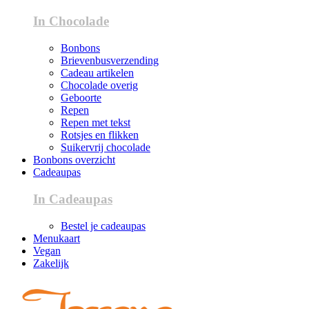
In Chocolade
Bonbons
Brievenbusverzending
Cadeau artikelen
Chocolade overig
Geboorte
Repen
Repen met tekst
Rotsjes en flikken
Suikervrij chocolade
Bonbons overzicht
Cadeaupas
In Cadeaupas
Bestel je cadeaupas
Menukaart
Vegan
Zakelijk