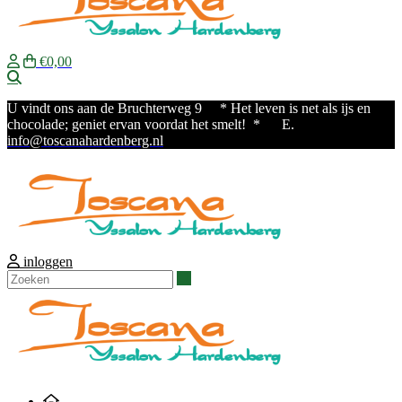
€0,00
Zoeken
U vindt ons aan de Bruchterweg 9
* Het leven is net als ijs en
chocolade; geniet ervan voordat het smelt! * E.
info@toscanahardenberg.nl
inloggen
Zoeken