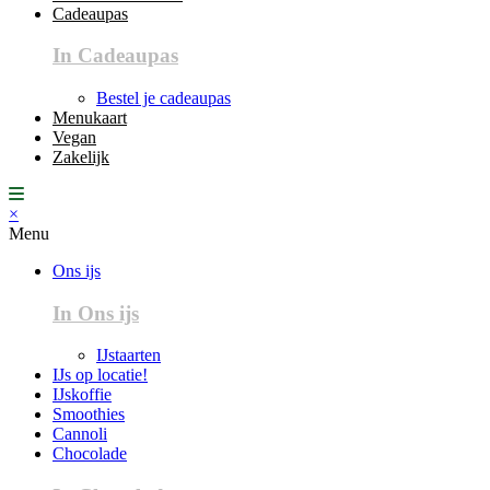
Cadeaupas
In Cadeaupas
Bestel je cadeaupas
Menukaart
Vegan
Zakelijk
×
Menu
Ons ijs
In Ons ijs
IJstaarten
IJs op locatie!
IJskoffie
Smoothies
Cannoli
Chocolade