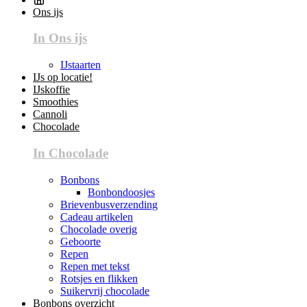
Ons ijs
In Ons ijs
IJstaarten
IJs op locatie!
IJskoffie
Smoothies
Cannoli
Chocolade
In Chocolade
Bonbons
Bonbondoosjes
Brievenbusverzending
Cadeau artikelen
Chocolade overig
Geboorte
Repen
Repen met tekst
Rotsjes en flikken
Suikervrij chocolade
Bonbons overzicht