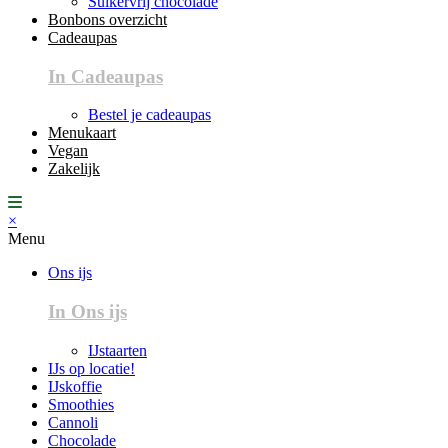
Suikervrij chocolade
Bonbons overzicht
Cadeaupas
In Cadeaupas
Bestel je cadeaupas
Menukaart
Vegan
Zakelijk
×
Menu
Ons ijs
In Ons ijs
IJstaarten
IJs op locatie!
IJskoffie
Smoothies
Cannoli
Chocolade