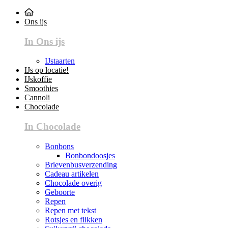
Ons ijs
In Ons ijs
IJstaarten
IJs op locatie!
IJskoffie
Smoothies
Cannoli
Chocolade
In Chocolade
Bonbons
Bonbondoosjes
Brievenbusverzending
Cadeau artikelen
Chocolade overig
Geboorte
Repen
Repen met tekst
Rotsjes en flikken