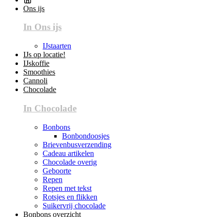
Ons ijs
In Ons ijs
IJstaarten
IJs op locatie!
IJskoffie
Smoothies
Cannoli
Chocolade
In Chocolade
Bonbons
Bonbondoosjes
Brievenbusverzending
Cadeau artikelen
Chocolade overig
Geboorte
Repen
Repen met tekst
Rotsjes en flikken
Suikervrij chocolade
Bonbons overzicht