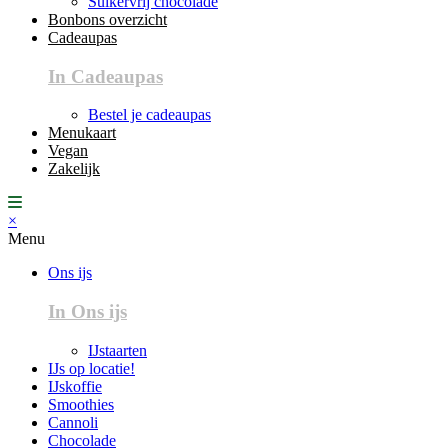
Suikervrij chocolade
Bonbons overzicht
Cadeaupas
In Cadeaupas
Bestel je cadeaupas
Menukaart
Vegan
Zakelijk
×
Menu
Ons ijs
In Ons ijs
IJstaarten
IJs op locatie!
IJskoffie
Smoothies
Cannoli
Chocolade