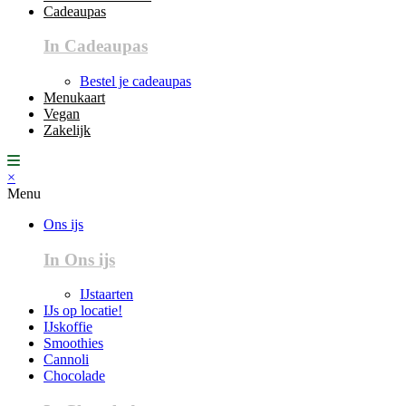
Cadeaupas
In Cadeaupas
Bestel je cadeaupas
Menukaart
Vegan
Zakelijk
×
Menu
Ons ijs
In Ons ijs
IJstaarten
IJs op locatie!
IJskoffie
Smoothies
Cannoli
Chocolade