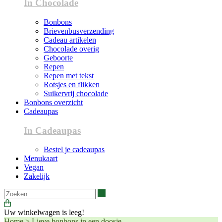
In Chocolade
Bonbons
Brievenbusverzending
Cadeau artikelen
Chocolade overig
Geboorte
Repen
Repen met tekst
Rotsjes en flikken
Suikervrij chocolade
Bonbons overzicht
Cadeaupas
In Cadeaupas
Bestel je cadeaupas
Menukaart
Vegan
Zakelijk
Zoeken
Uw winkelwagen is leeg!
Home
>
Lieve bonbons in een doosje