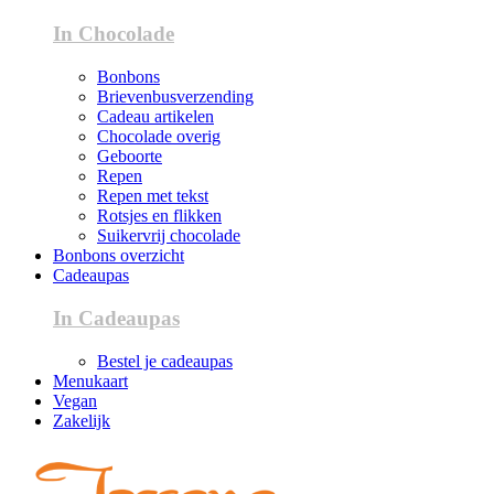
In Chocolade
Bonbons
Brievenbusverzending
Cadeau artikelen
Chocolade overig
Geboorte
Repen
Repen met tekst
Rotsjes en flikken
Suikervrij chocolade
Bonbons overzicht
Cadeaupas
In Cadeaupas
Bestel je cadeaupas
Menukaart
Vegan
Zakelijk