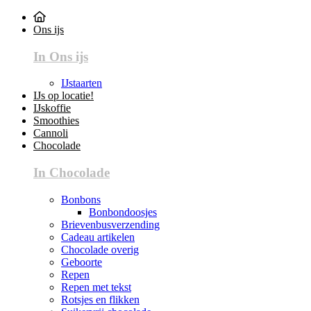
Ons ijs
In Ons ijs
IJstaarten
IJs op locatie!
IJskoffie
Smoothies
Cannoli
Chocolade
In Chocolade
Bonbons
Bonbondoosjes
Brievenbusverzending
Cadeau artikelen
Chocolade overig
Geboorte
Repen
Repen met tekst
Rotsjes en flikken