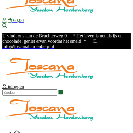
€0,00
Zoeken
U vindt ons aan de Bruchterweg 9
* Het leven is net als ijs en
chocolade; geniet ervan voordat het smelt! * E.
info@toscanahardenberg.nl
inloggen
Zoeken