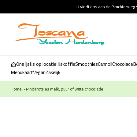
U vindt ons aan de Bruchterweg 
Ons ijs
IJs op locatie!
IJskoffie
Smoothies
Cannoli
Chocolade
B
Menukaart
Vegan
Zakelijk
Home
>
Pindarotsjes melk, puur of witte chocolade