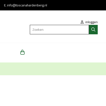
 * E.
info@toscanahardenberg.nl
inloggen
Zoeken