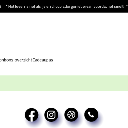
9
* Het leven is net als ijs en chocolade; geniet ervan voordat het smelt!
onbons overzicht
Cadeaupas