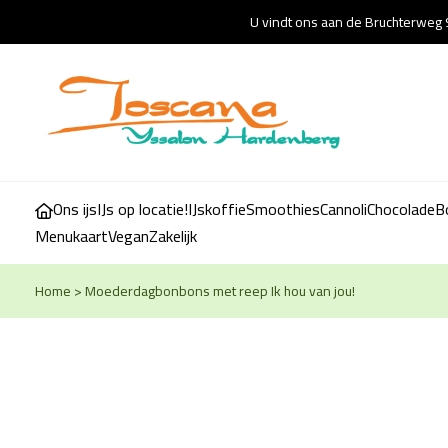
U vindt ons aan de Bruchterweg 
Ons ijs
IJs op locatie!
IJskoffie
Smoothies
Cannoli
Chocolade
B
Menukaart
Vegan
Zakelijk
Home
>
Moederdagbonbons met reep Ik hou van jou!