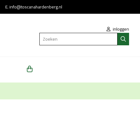
 * E.
info@toscanahardenberg.nl
inloggen
Zoeken