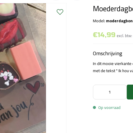
Moederdagbo
Model:
moderdagbonb
€14,99
excl. btw
Omschrijving
In dit mooie vierkant
met de tekst " Ik hou v
Op voorraad