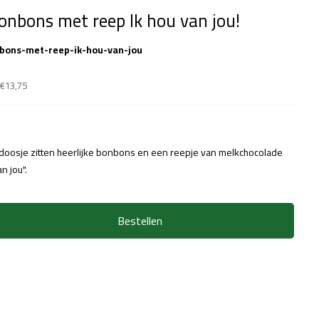
nbons met reep Ik hou van jou!
ons-met-reep-ik-hou-van-jou
:
€13,75
e doosje zitten heerlijke bonbons en een reepje van melkchocolade
an jou".
Bestellen