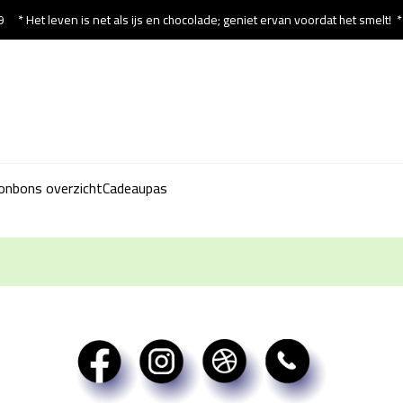
9
* Het leven is net als ijs en chocolade; geniet ervan voordat het smelt!
onbons overzicht
Cadeaupas